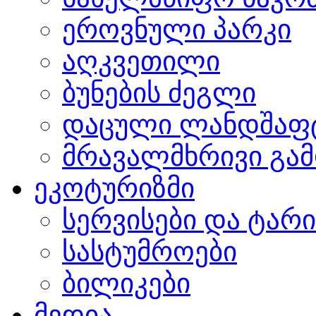
ეროვნული პარკი
აღკვეთილი
ბუნების ძეგლი
დაცული ლანდშაფ
მრავალმხრივი გამ
ეკოტურიზმი
სერვისები და ტარ
სასტუმროები
ბილიკები
მედია