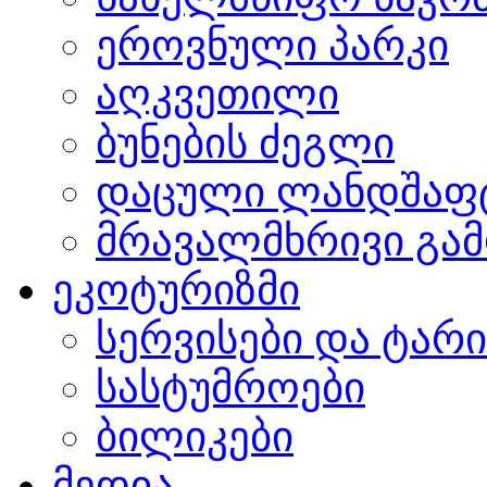
ეროვნული პარკი
აღკვეთილი
ბუნების ძეგლი
დაცული ლანდშაფ
მრავალმხრივი გამ
ეკოტურიზმი
სერვისები და ტარ
სასტუმროები
ბილიკები
მედია