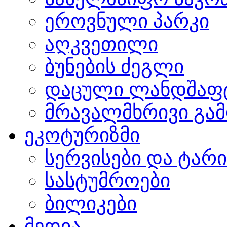
ეროვნული პარკი
აღკვეთილი
ბუნების ძეგლი
დაცული ლანდშაფ
მრავალმხრივი გამ
ეკოტურიზმი
სერვისები და ტარ
სასტუმროები
ბილიკები
მედია