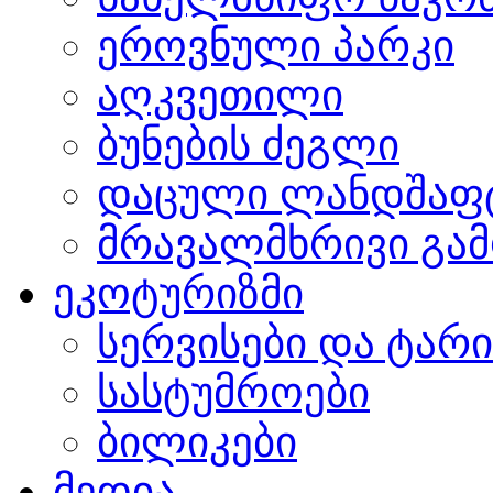
ეროვნული პარკი
აღკვეთილი
ბუნების ძეგლი
დაცული ლანდშაფ
მრავალმხრივი გამ
ეკოტურიზმი
სერვისები და ტარ
სასტუმროები
ბილიკები
მედია