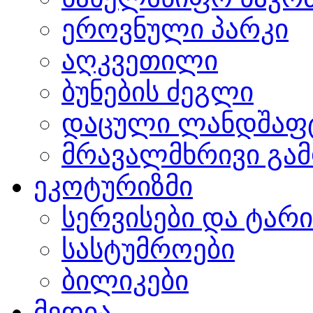
ეროვნული პარკი
აღკვეთილი
ბუნების ძეგლი
დაცული ლანდშაფ
მრავალმხრივი გამ
ეკოტურიზმი
სერვისები და ტარ
სასტუმროები
ბილიკები
მედია