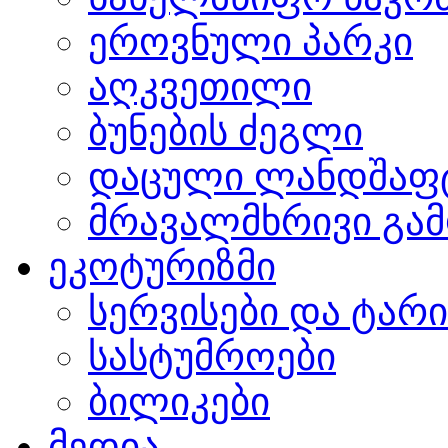
ეროვნული პარკი
აღკვეთილი
ბუნების ძეგლი
დაცული ლანდშაფ
მრავალმხრივი გამ
ეკოტურიზმი
სერვისები და ტარ
სასტუმროები
ბილიკები
მედია