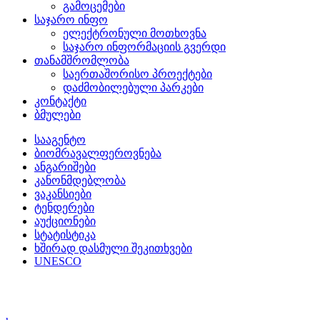
გამოცემები
საჯარო ინფო
ელექტრონული მოთხოვნა
საჯარო ინფორმაციის გვერდი
თანამშრომლობა
საერთაშორისო პროექტები
დაძმობილებული პარკები
კონტაქტი
ბმულები
სააგენტო
ბიომრავალფეროვნება
ანგარიშები
კანონმდებლობა
ვაკანსიები
ტენდერები
აუქციონები
სტატისტიკა
ხშირად დასმული შეკითხვები
UNESCO