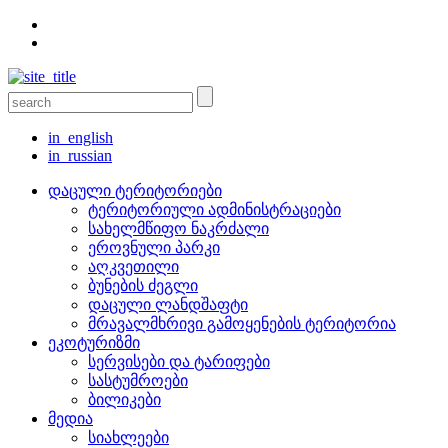
in_english
in_russian
დაცული ტერიტორიები
ტერიტორიული ადმინისტრაციები
სახელმწიფო ნაკრძალი
ეროვნული პარკი
აღკვეთილი
ბუნების ძეგლი
დაცული ლანდშაფტი
მრავალმხრივი გამოყენების ტერიტორია
ეკოტურიზმი
სერვისები და ტარიფები
სასტუმროები
ბილიკები
მედია
სიახლეები