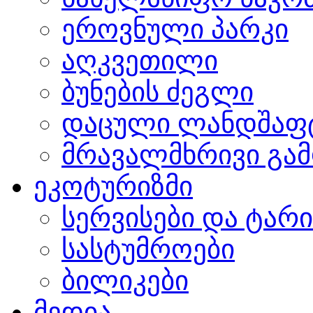
ეროვნული პარკი
აღკვეთილი
ბუნების ძეგლი
დაცული ლანდშაფ
მრავალმხრივი გამ
ეკოტურიზმი
სერვისები და ტარ
სასტუმროები
ბილიკები
მედია