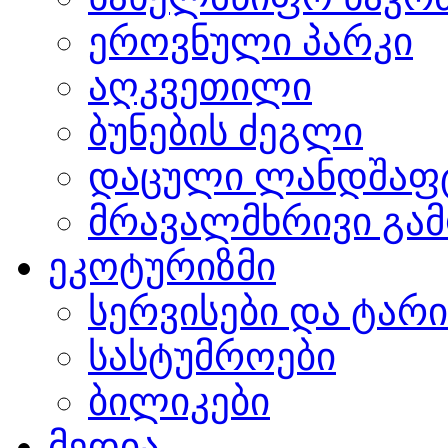
ეროვნული პარკი
აღკვეთილი
ბუნების ძეგლი
დაცული ლანდშაფ
მრავალმხრივი გამ
ეკოტურიზმი
სერვისები და ტარ
სასტუმროები
ბილიკები
მედია