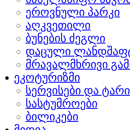
ეროვნული პარკი
აღკვეთილი
ბუნების ძეგლი
დაცული ლანდშაფ
მრავალმხრივი გამ
ეკოტურიზმი
სერვისები და ტარ
სასტუმროები
ბილიკები
მედია