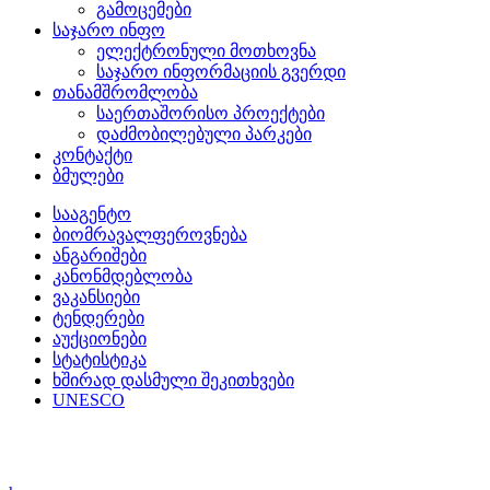
გამოცემები
საჯარო ინფო
ელექტრონული მოთხოვნა
საჯარო ინფორმაციის გვერდი
თანამშრომლობა
საერთაშორისო პროექტები
დაძმობილებული პარკები
კონტაქტი
ბმულები
სააგენტო
ბიომრავალფეროვნება
ანგარიშები
კანონმდებლობა
ვაკანსიები
ტენდერები
აუქციონები
სტატისტიკა
ხშირად დასმული შეკითხვები
UNESCO