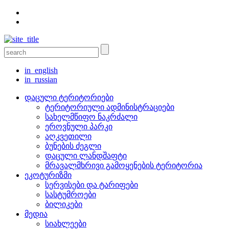
in_english
in_russian
დაცული ტერიტორიები
ტერიტორიული ადმინისტრაციები
სახელმწიფო ნაკრძალი
ეროვნული პარკი
აღკვეთილი
ბუნების ძეგლი
დაცული ლანდშაფტი
მრავალმხრივი გამოყენების ტერიტორია
ეკოტურიზმი
სერვისები და ტარიფები
სასტუმროები
ბილიკები
მედია
სიახლეები