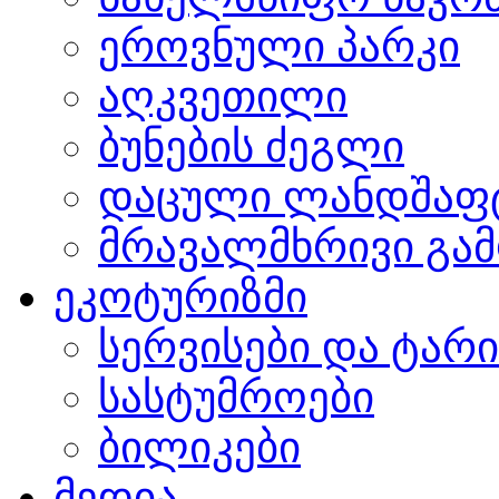
ეროვნული პარკი
აღკვეთილი
ბუნების ძეგლი
დაცული ლანდშაფ
მრავალმხრივი გამ
ეკოტურიზმი
სერვისები და ტარ
სასტუმროები
ბილიკები
მედია