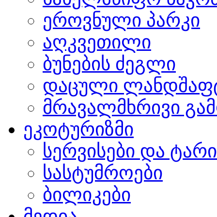
ეროვნული პარკი
აღკვეთილი
ბუნების ძეგლი
დაცული ლანდშაფ
მრავალმხრივი გამ
ეკოტურიზმი
სერვისები და ტარ
სასტუმროები
ბილიკები
მედია