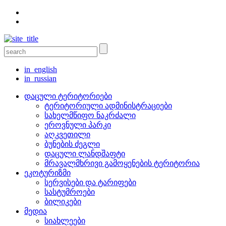
in_english
in_russian
დაცული ტერიტორიები
ტერიტორიული ადმინისტრაციები
სახელმწიფო ნაკრძალი
ეროვნული პარკი
აღკვეთილი
ბუნების ძეგლი
დაცული ლანდშაფტი
მრავალმხრივი გამოყენების ტერიტორია
ეკოტურიზმი
სერვისები და ტარიფები
სასტუმროები
ბილიკები
მედია
სიახლეები