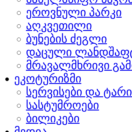
ეროვნული პარკი
აღკვეთილი
ბუნების ძეგლი
დაცული ლანდშაფ
მრავალმხრივი გამ
ეკოტურიზმი
სერვისები და ტარ
სასტუმროები
ბილიკები
მედია