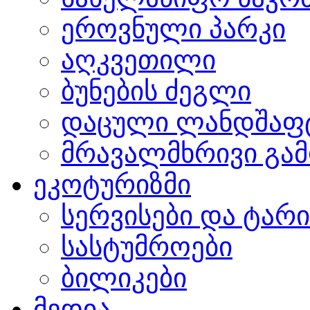
ეროვნული პარკი
აღკვეთილი
ბუნების ძეგლი
დაცული ლანდშაფ
მრავალმხრივი გამ
ეკოტურიზმი
სერვისები და ტარ
სასტუმროები
ბილიკები
მედია