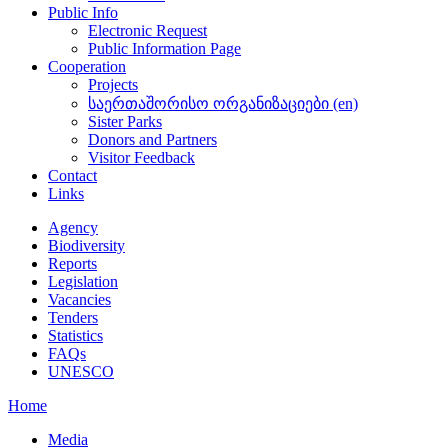
Public Info
Electronic Request
Public Information Page
Cooperation
Projects
საერთაშორისო ორგანიზაციები (en)
Sister Parks
Donors and Partners
Visitor Feedback
Contact
Links
Agency
Biodiversity
Reports
Legislation
Vacancies
Tenders
Statistics
FAQs
UNESCO
Home
Media